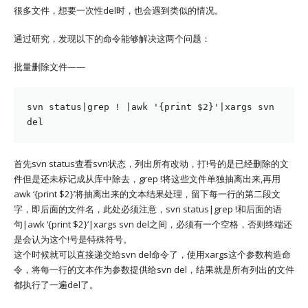
很多文件，想要一次性del时，也会遇到类似的情况。
通过研究，发现以下的命令能够解决这两个问题：
批量删除文件——
svn status|grep ! |awk '{print $2}'|xargs svn 
del
首先svn status查看svn状态，列出所有改动，打!号的是已经删除的文
件但是还未标记成从库中除去，grep !将这些文件单独抽离出来,再用
awk ‘{print $2}’将抽离出来的文本结果处理，留下每一行的第二段文
字，即后面的文件名，此处必须注意，svn status|grep !和后面的语
句|awk ‘{print $2}’|xargs svn del之间，必须有一个空格，否则终端还
是会认为这个!号是特殊符号。
这个时候就可以直接递交给svn del命令了，使用xargs这个参数构造命
令，将每一行的文本作为参数提供给svn del，结果就是所有列出的文件
都执行了一遍del了。